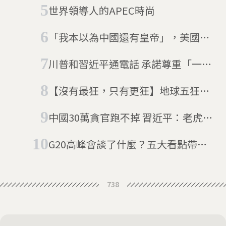
世界領導人的APEC時尚
「我本以為中國還有皇帝」，美國中
學生在習近平訪問後説
川普和習近平通電話 承諾尊重「一中
政策」
【沒有最狂，只有更狂】地球五狂特
輯：你所不知道的習近平
中國30萬貪官跑不掉 習近平：老虎蒼
蠅一起打
G20高峰會談了什麼？五大看點帶你
一探究竟
738