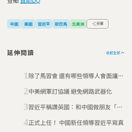
登船
贊助DQ
中國
美國
習近平
歐巴馬
北美洲
分享
延伸閱讀
收起全部
除了馬習會 還有哪些領導人會面讓歐
美關注?
中美網軍訂協議 避免網路武器化
習近平稱讚英國：和中國做朋友「有
遠見」
正式上任！ 中國新任領導習近平寫真