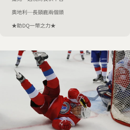
奧地利─長頸鹿兩個頭
★助DQ一幣之力★