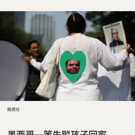
路透社
墨西哥─等失蹤孩子回家