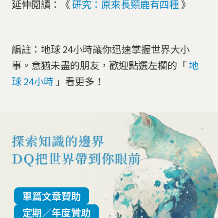
延伸閱讀：《
研究：原來長頸鹿有四種
》
編註：地球 24小時讓你迅速掌握世界大小
事。意猶未盡的朋友，歡迎點選左欄的「
地
球 24小時
」看更多！
單篇文章贊助
定期／年度贊助