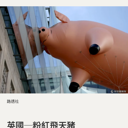
路透社
英國─粉紅飛天豬