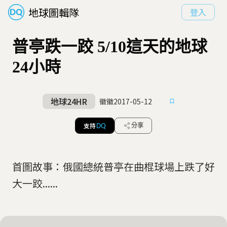
地球圖輯隊
登入
普亭跌一跤 5/10這天的地球
24小時
地球24HR
徽徽
2017-05-12
支持
分享
DQ
首圖故事：俄國總統普亭在曲棍球場上跌了好
大一跤......