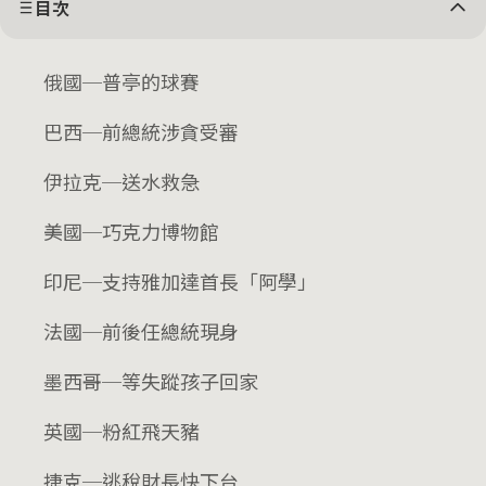
目次
俄國─普亭的球賽
巴西─前總統涉貪受審
伊拉克─送水救急
美國─巧克力博物館
印尼─支持雅加達首長「阿學」
法國─前後任總統現身
墨西哥─等失蹤孩子回家
英國─粉紅飛天豬
捷克─逃稅財長快下台