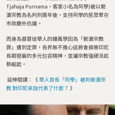
Tjahaja Purnama，客家小名為阿學)被以褻
瀆宗教為名判刑兩年後，支持阿學的民眾聚在
市政廳外抗議。
而身為基督徒華人的鐘萬學因為「褻瀆宗教
罪」遭到定罪，各界無不擔心這將會損害印尼
長期發展的多元包容精神，並讓宗教強硬派趁
勢崛起。
延伸閱讀：《
華人首長「阿學」被判褻瀆宗
教 對印尼來說代表了什麼？
》