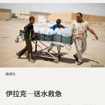
路透社
伊拉克─送水救急