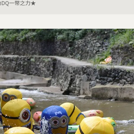
助DQ一幣之力★