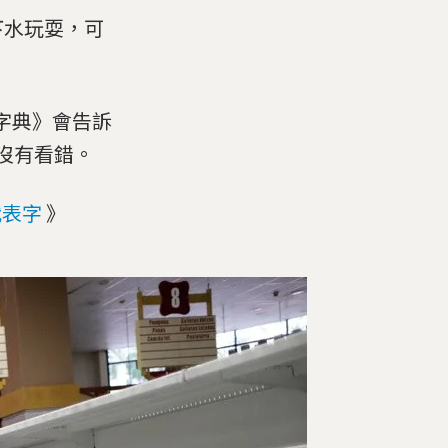
下水玩耍，可
大字典》會告訴
沒有看錯。
代表字
》