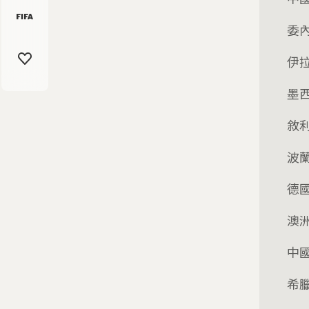
委
伊
墨
敘
波
德
澳
中
希