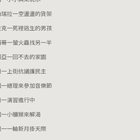
內瑞拉一空盪盪的貨架
拉克一死裡逃生的男孩
西哥一螢火蟲找另一半
利亞一回不去的家園
蘭一上街抗議護民主
國一總理來參加音樂節
洲一演習進行中
國一小獼猴來解渴
臘一一輪新月掛天際