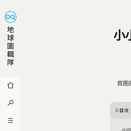
地
小
球
圖
輯
隊
首圖故
目次
中