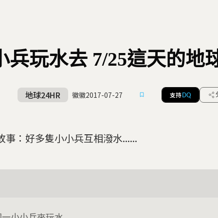
小兵玩水去 7/25這天的地
地球24HR
徽徽
2017-07-27
支持
DQ
事：好多隻小小兵互相潑水......
國一小小兵來玩水