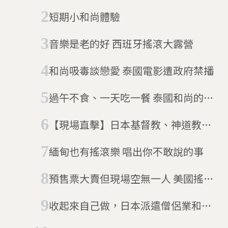
坡出現罕見大規模抗議
短期小和尚體驗
音樂是老的好 西班牙搖滾大露營
和尚吸毒談戀愛 泰國電影遭政府禁播
過午不食、一天吃一餐 泰國和尚的過
重之謎
【現場直擊】日本基督教、神道教、
佛教聯手替同志伴侶證婚，靠民間的
緬甸也有搖滾樂 唱出你不敢說的事
力量讓想結婚的人都可以辦婚禮
預售票大賣但現場空無一人 美國搖滾
樂團Threatin英國巡迴演出之謎
收起來自己做，日本派遣僧侶業和亞
馬遜說掰掰