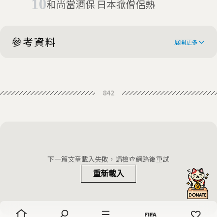
和尚當酒保 日本掀僧侶熱
參考資料
展開更多
Japanese monks use rock music to
842
spread message
下一篇文章載入失敗，請檢查網路後重試
重新載入