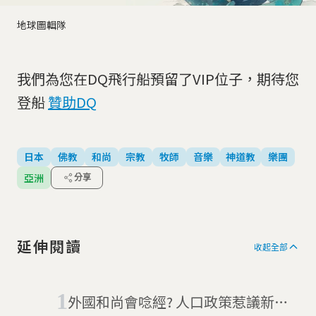
地球圖輯隊
我們為您在DQ飛行船預留了VIP位子，期待您
登船
贊助DQ
日本
佛教
和尚
宗教
牧師
音樂
神道教
樂團
亞洲
分享
延伸閱讀
收起全部
外國和尚會唸經? 人口政策惹議新加