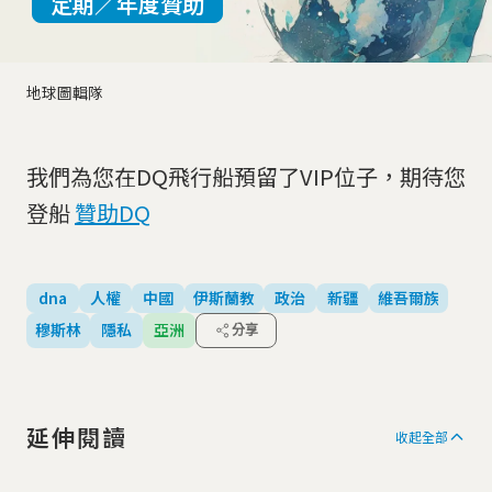
定期／年度贊助
地球圖輯隊
我們為您在DQ飛行船預留了VIP位子，期待您
登船
贊助DQ
dna
人權
中國
伊斯蘭教
政治
新疆
維吾爾族
穆斯林
隱私
亞洲
分享
延伸閱讀
收起全部