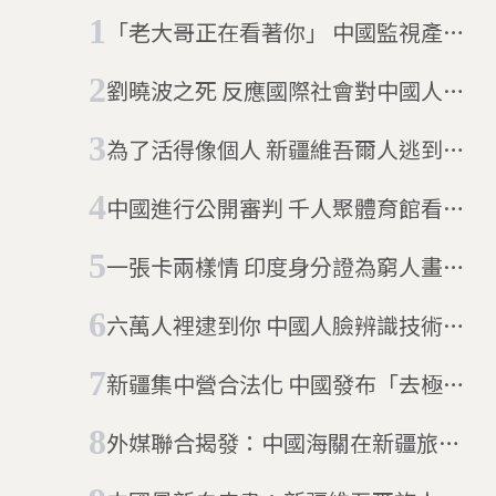
「老大哥正在看著你」 中國監視產業
無所不在
劉曉波之死 反應國際社會對中國人權
的被動態度
為了活得像個人 新疆維吾爾人逃到土
耳其
中國進行公開審判 千人聚體育館看死
刑裁決
一張卡兩樣情 印度身分證為窮人畫了
一條線
六萬人裡逮到你 中國人臉辨識技術演
唱會抓人
新疆集中營合法化 中國發布「去極端
化條例」
外媒聯合揭發：中國海關在新疆旅客
手機偷裝監控App