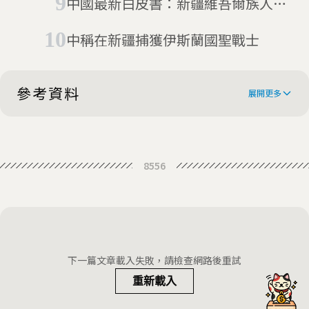
中國最新白皮書：新疆維吾爾族人是
被迫成為穆斯林
中稱在新疆捕獲伊斯蘭國聖戰士
參考資料
展開更多
Chinese authorities collecting DNA
8556
from all residents of Xinjiang
China is collecting DNA under the
guise of providing free health care
China slams HRW’s report on
alleged Xinjiang human rights
Rights group criticises China for
下一篇文章載入失敗，請檢查網路後重試
violations
mass DNA collection in Xinjiang
重新載入
China: Minority Region Collects