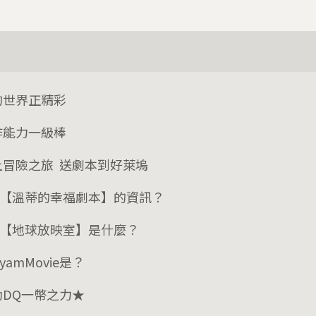
的世界正精彩
作能力一級棒
上冒險之旅 送劇本到好萊塢
：【溫蒂的幸福劇本】的資訊？
：【地球放映室】是什麼？
yamMovie是？
助DQ一幣之力★