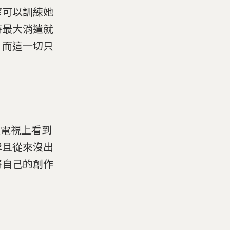
望可以訓練她
時最大消遣就
，而這一切只
天從電視上看到
律且從來沒出
將自己的創作
。