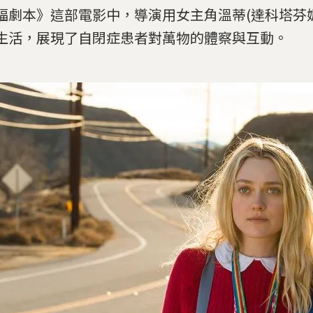
福劇本》這部電影中，導演用女主角溫蒂(達科塔芬妮
生活，展現了自閉症患者對萬物的體察與互動。