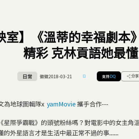
映室】《溫蒂的幸福劇本
精彩 克林貢語她最懂
日常
徽徽
2018-03-21
支持
分享
DQ
-本文為地球圖輯隊x
yamMovie
攜手合作---
《星際爭霸戰》的頭號粉絲嗎？對電影中的女主角
懂的外星語言才是生活中最正常不過的事......