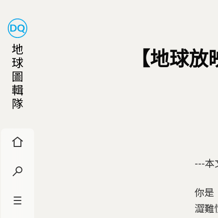
地
【地球放
球
圖
輯
隊
--
你是
澀難