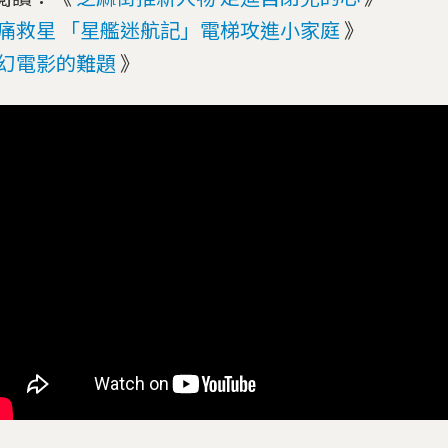
痛救星 「星艦迷航記」電梯攻進小家庭
》
幻電影的難題
》