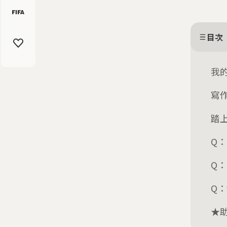
目次
我
寫
踏
Q
Q
Q：
★