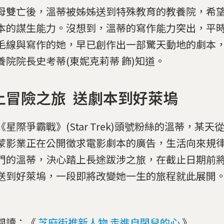
母雙亡後，溫蒂被姊姊送到特殊教育的教養院，希
本的謀生能力。沒想到，溫蒂的寫作能力突出，平
毛線與寫作的她，早已創作出一部驚天動地的劇本
養院院長史考蒂(東妮克莉蒂 飾)知道。
上冒險之旅 送劇本到好萊塢
《星際爭霸戰》(Star Trek)頭號粉絲的溫蒂，某
蒙影業正在公開徵求電影劇本的廣告，生活向來規
門的溫蒂，決心踏上長途跋涉之旅，在截止日期前
送到好萊塢，一段即將改變她一生的旅程就此展開
閱讀：《
芝麻街推新人物 走進自閉兒的心
》