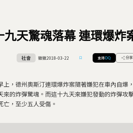
十九天驚魂落幕 連環爆炸
社會
徽徽
2018-03-22
支持
分享
DQ
早上，德州奧斯汀連環爆炸案隨著嫌犯在車內自爆
天來的炸彈驚魂。而這十九天來嫌犯發動的炸彈攻
死亡，至少五人受傷。