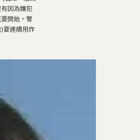
沒有因為嫌犯
正要開始。警
tt)要連續用炸