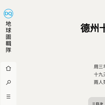
地
德州
球
圖
輯
隊
周三
十九
兩人
目次