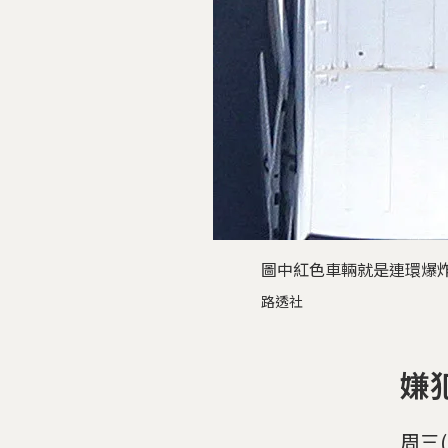
圖中紅色車輛就是連環爆炸
路透社
嫌
周三