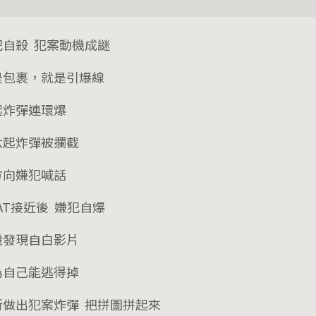
犯自殺 犯案動機成謎
是包裹，就是引爆線
起炸彈連環爆
六起炸彈被攔截
方向嫌犯喊話
AT接近後 嫌犯自爆
機發現自白影片
為自己能逃得掉
新做出犯案炸彈 把拼圖拼起來