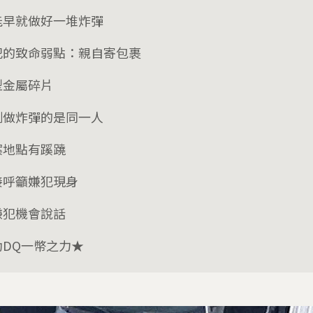
能早就做好一堆炸彈
犯的致命弱點：親自寄包裹
型金屬碎片
測做炸彈的是同一人
案地點有蹊蹺
接呼籲嫌犯現身
嫌犯機會說話
助DQ一幣之力★