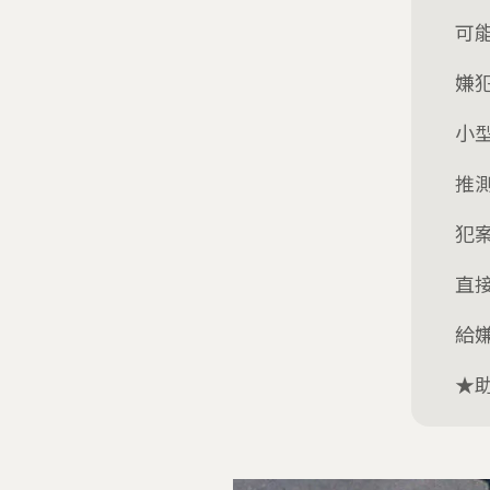
可
嫌
小
推
犯
直
給
★