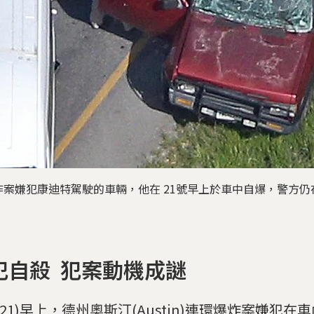
案嫌犯康迪特駕駛的車輛，他在 21號早上於車中自爆，警方
犯自殺 犯案動機成謎
(21)早上，德州奧斯汀(Austin)連環爆炸案嫌犯