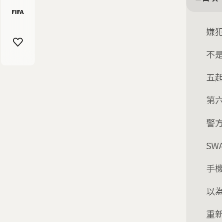
嫌
不
五
第
警
SW
手
以
重