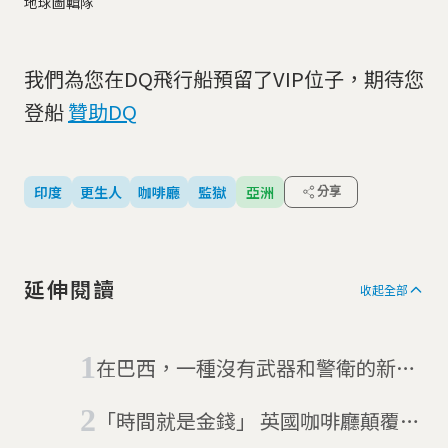
地球圖輯隊
我們為您在DQ飛行船預留了VIP位子，期待您
登船
贊助DQ
印度
更生人
咖啡廳
監獄
亞洲
分享
延伸閱讀
收起全部
在巴西，一種沒有武器和警衛的新型
態監獄
「時間就是金錢」 英國咖啡廳顛覆你