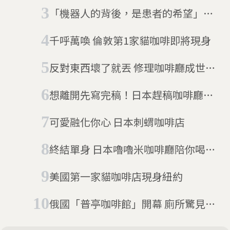
的既有習慣
「機器人的背後，是患者的希望」日
本暖心機器人咖啡廳
千呼萬喚 倫敦第1家貓咖啡即將現身
反對東西壞了就丟 修理咖啡廳成世界
潮流
想離開先寫完稿！日本趕稿咖啡廳大
受歡迎
可愛融化你心 日本刺蝟咖啡店
終結單身 日本嚕嚕米咖啡廳陪你喝下
午茶
美國第一家貓咖啡店現身紐約
俄國「普亭咖啡館」開幕 廁所驚見歐
巴馬