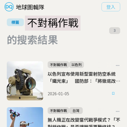
地球圖輯隊
登入
不對稱作戰
標籤
3
的搜索結果
不對稱作戰
以色列
以色列宣布使用新型雷射防空系統
「鐵光束」 國防部：「將徹底改變
當代戰爭」
2026-01-05
不對稱作戰
台灣
無人機正在改變當代戰爭模式？「不
對稱作戰」是否讓戰爭更難終結？