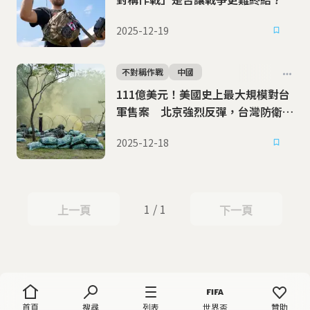
2025-12-19
不對稱作戰
中國
111億美元！美國史上最大規模對台
軍售案 北京強烈反彈，台灣防衛重
新布局
2025-12-18
1 / 1
上一頁
下一頁
上一頁
下一頁
首頁
搜尋
列表
世界盃
贊助