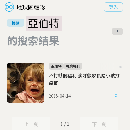
地球圖輯隊
登入
亞伯特
標籤
1
的搜索結果
亞伯特
社會福利
不打就刪福利 澳呼籲家長給小孩打
疫苗
2015-04-14
1 / 1
上一頁
下一頁
上一頁
下一頁