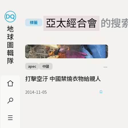
亞太經合會
的搜
標籤
地
球
圖
輯
隊
apec
中國
打擊空汙 中國禁燒衣物給親人
2014-11-05