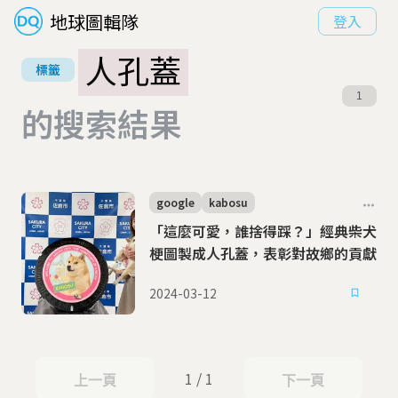
地球圖輯隊
登入
人孔蓋
標籤
1
的搜索結果
google
kabosu
「這麼可愛，誰捨得踩？」經典柴犬
梗圖製成人孔蓋，表彰對故鄉的貢獻
2024-03-12
1 / 1
上一頁
下一頁
上一頁
下一頁