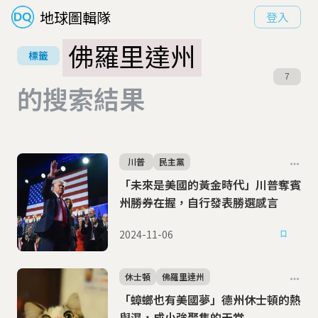
地球圖輯隊
登入
佛羅里達州
標籤
7
的搜索結果
川普
民主黨
「未來是美國的黃金時代」川普奪賓
州勝券在握，自行發表勝選感言
2024-11-06
休士頓
佛羅里達州
「蟑螂也有美國夢」德州休士頓的熱
與濕，成小強聚集的天堂