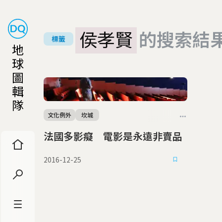
侯孝賢
的搜索結
標籤
地
球
圖
輯
隊
文化例外
坎城
法國多影癡 電影是永遠非賣品
2016-12-25