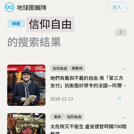
地球圖輯隊
登入
信仰自由
標籤
2
的搜索結果
信仰自由
穆斯林
她們有戴與不戴的自由 用「第三方
支付」抗衡面紗禁令的法國—阿爾及
利亞富商
2018-12-13
東非
信仰自由
太危險又不衛生 盧安達暫時關700間
教堂