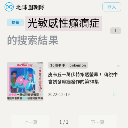
地球圖輯隊
登入
光敏感性癲癇症
標籤
1
的搜索結果
3d龍事件
pokemon
皮卡丘十萬伏特穿透螢幕！ 傳說中
會誘發癲癇發作的第38集
2022-12-19
1 / 1
上一頁
下一頁
上一頁
下一頁