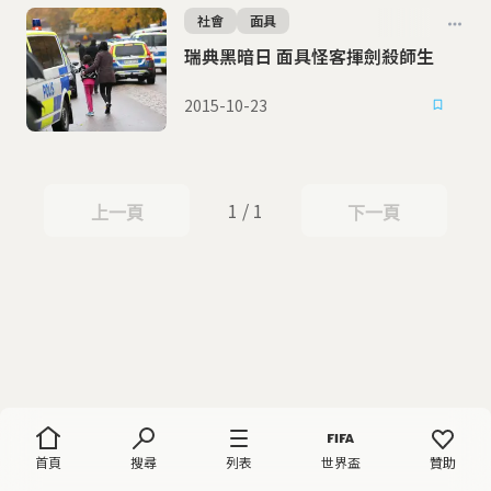
社會
面具
瑞典黑暗日 面具怪客揮劍殺師生
2015-10-23
1 / 1
上一頁
下一頁
上一頁
下一頁
首頁
搜尋
列表
世界盃
贊助