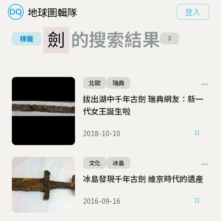
地球圖輯隊
登入
劍
的搜索結果
標籤
3
北歐
瑞典
拔出湖中千年古劍 瑞典網友：新一
代女王誕生啦
2018-10-10
文化
冰島
冰島發現千年古劍 維京時代的遺產
2016-09-16