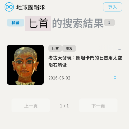
地球圖輯隊
登入
匕首
的搜索結果
標籤
1
匕首
埃及
考古大發現：圖坦卡門的匕首用太空
隕石所做
2016-06-02
1 / 1
上一頁
下一頁
上一頁
下一頁