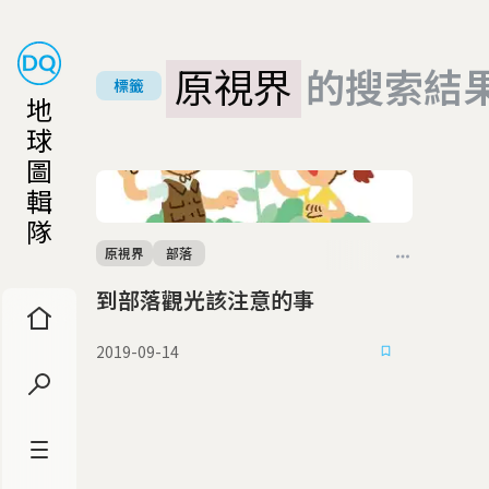
原視界
的搜索結
標籤
地
球
圖
輯
隊
原視界
部落
到部落觀光該注意的事
2019-09-14