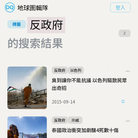
地球圖輯隊
登入
反政府
標籤
2
的搜索結果
反政府
以色列
臭到讓你不能抗議 以色列驅散民眾
出奇招
2015-09-14
反政府
示威
泰國政治衝突加劇釀4死數十傷