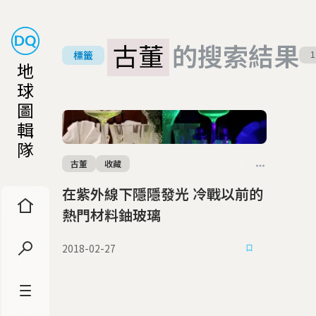
古董
的搜索結果
標籤
1
地
球
圖
輯
隊
古董
收藏
在紫外線下隱隱發光 冷戰以前的
熱門材料鈾玻璃
2018-02-27