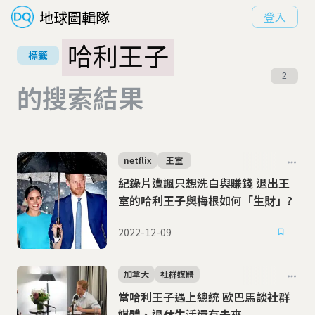
地球圖輯隊
登入
哈利王子
標籤
2
的搜索結果
netflix
王室
紀錄片遭諷只想洗白與賺錢 退出王
室的哈利王子與梅根如何「生財」?
2022-12-09
加拿大
社群媒體
當哈利王子遇上總統 歐巴馬談社群
媒體、退休生活還有未來