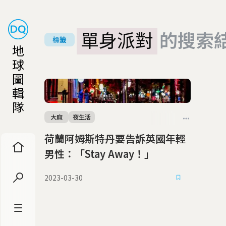
單身派對
的搜索
標籤
地
球
圖
輯
隊
大麻
夜生活
荷蘭阿姆斯特丹要告訴英國年輕
男性：「Stay Away！」
2023-03-30