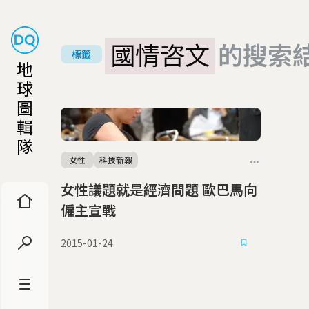
國情咨文
的搜索
標籤
地
球
圖
輯
隊
女性
科技新報
女性議題就是經濟問題 歐巴馬向
僱主宣戰
2015-01-24