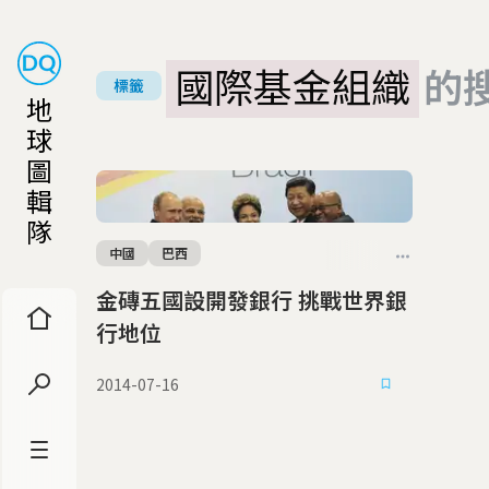
國際基金組織
的
標籤
地
球
圖
輯
隊
中國
巴西
金磚五國設開發銀行 挑戰世界銀
行地位
2014-07-16