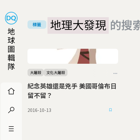
地理大發現
的搜
標籤
地
球
圖
輯
隊
大屠殺
文化大屠殺
紀念英雄還是兇手 美國哥倫布日
留不留？
2016-10-13