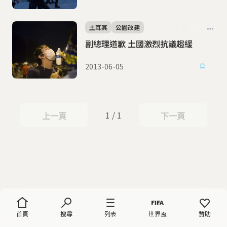
土耳其
公園改建
副總理道歉 土國激烈抗議趨緩
2013-06-05
1 / 1
上一頁
下一頁
上一頁
下一頁
首頁
搜尋
列表
世界盃
贊助