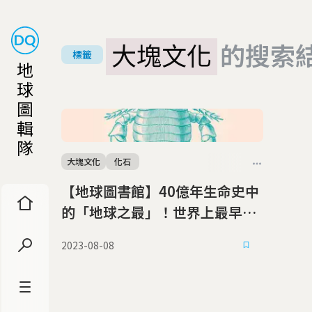
大塊文化
的搜索
標籤
地
球
圖
輯
隊
大塊文化
化石
【地球圖書館】40億年生命史中
的「地球之最」！世界上最早、
最大的奇葩動物們
2023-08-08