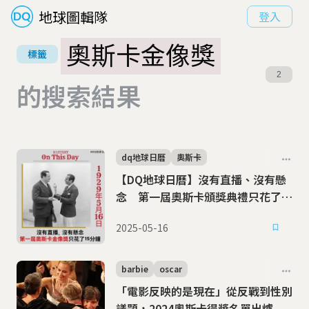
地球圖輯隊
登入
奧斯卡金像獎
標籤
2
的搜索結果
dq地球日曆
奧斯卡
【DQ地球日曆】沒有直播、沒有懸
念 第一屆奧斯卡頒獎典禮只花了
15分鐘
2025-05-16
barbie
oscar
「電影反映的是現在」從反戰到性別
議題，2024奧斯卡得獎名單出爐