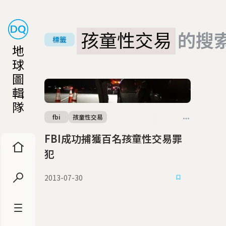
孩童性交易
的搜
標籤
地
球
圖
輯
隊
fbi
孩童性交易
FBI成功捕獲百名孩童性交易罪
犯
2013-07-30