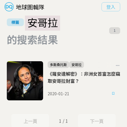
地球圖輯隊
登入
安哥拉
標籤
1
的搜索結果
多斯桑托斯
安哥拉
《羅安達解密》：非洲女首富怎麼竊
取安哥拉財富？
2020-01-21
1 / 1
上一頁
下一頁
上一頁
下一頁