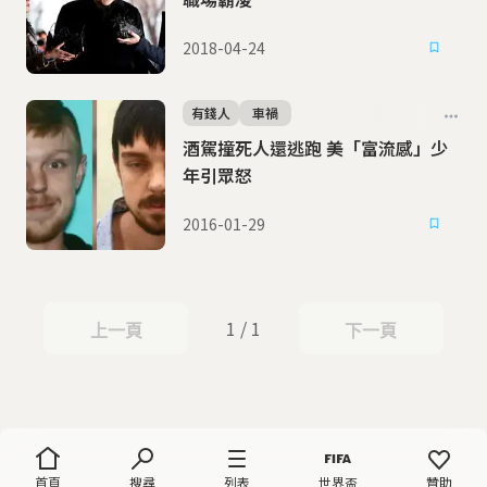
2018-04-24
有錢人
車禍
酒駕撞死人還逃跑 美「富流感」少
年引眾怒
2016-01-29
1 / 1
上一頁
下一頁
上一頁
下一頁
首頁
搜尋
列表
世界盃
贊助