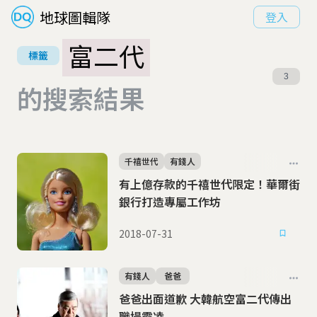
地球圖輯隊
登入
富二代
標籤
3
的搜索結果
千禧世代
有錢人
有上億存款的千禧世代限定！華爾街
銀行打造專屬工作坊
2018-07-31
有錢人
爸爸
爸爸出面道歉 大韓航空富二代傳出
職場霸凌