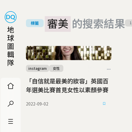
審美
的搜索結果
標籤
1
地
球
圖
輯
隊
instagram
女性
「自信就是最美的妝容」英國百
年選美比賽首見女性以素顏參賽
2022-09-02