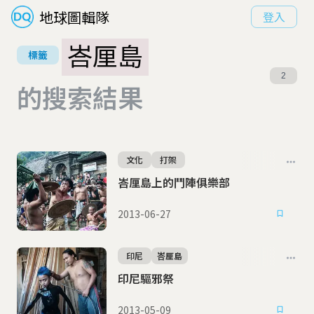
地球圖輯隊
登入
峇厘島
標籤
2
的搜索結果
文化
打架
峇厘島上的鬥陣俱樂部
2013-06-27
印尼
峇厘島
印尼驅邪祭
2013-05-09