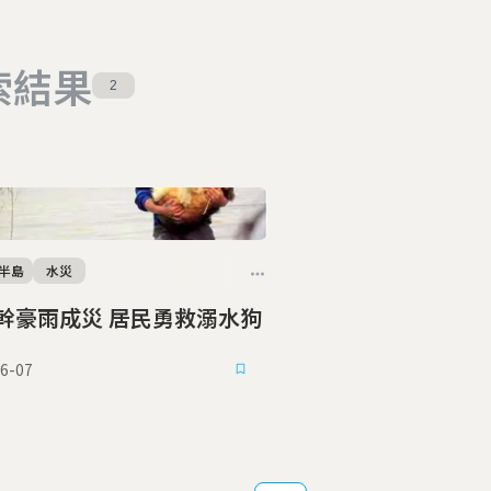
索結果
2
半島
水災
幹豪雨成災 居民勇救溺水狗
6-07