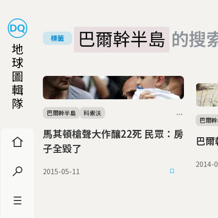
巴爾幹半島
的搜
標籤
地
球
圖
輯
隊
巴爾幹半島
科索沃
巴爾幹
馬其頓槍聲大作釀22死 民眾：房
巴爾
子全毀了
2014-0
2015-05-11