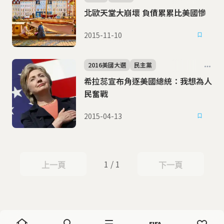
北歐天堂大崩壞 負債累累比美國慘
2015-11-10
2016美國大選
民主黨
希拉蕊宣布角逐美國總統：我想為人
民奮戰
2015-04-13
1 / 1
上一頁
下一頁
上一頁
下一頁