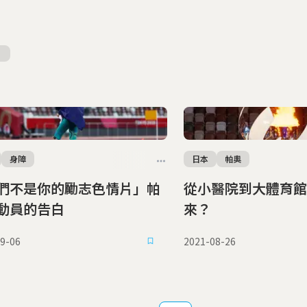
身障
日本
帕奧
們不是你的勵志色情片」帕
從小醫院到大體育館
動員的告白
來？
9-06
2021-08-26