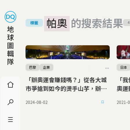
帕奧
的搜索結果
標籤
4
地
球
圖
輯
隊
巴黎
企業
日本
「辦奧運會賺錢嗎？」從各大城
「我
市爭搶到如今的燙手山芋，辦奧
奧運
運是夢想還是負擔？
2024-08-02
2021-0