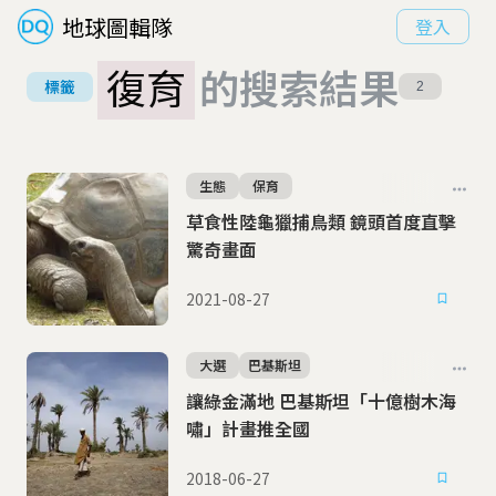
地球圖輯隊
登入
復育
的搜索結果
標籤
2
生態
保育
草食性陸龜獵捕鳥類 鏡頭首度直擊
驚奇畫面
2021-08-27
大選
巴基斯坦
讓綠金滿地 巴基斯坦「十億樹木海
嘯」計畫推全國
2018-06-27