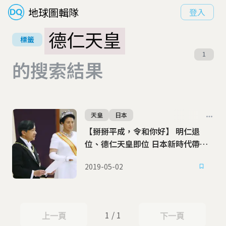
地球圖輯隊
登入
德仁天皇
標籤
1
的搜索結果
天皇
日本
【掰掰平成，令和你好】 明仁退
位、德仁天皇即位 日本新時代帶你
看
2019-05-02
1 / 1
上一頁
下一頁
上一頁
下一頁