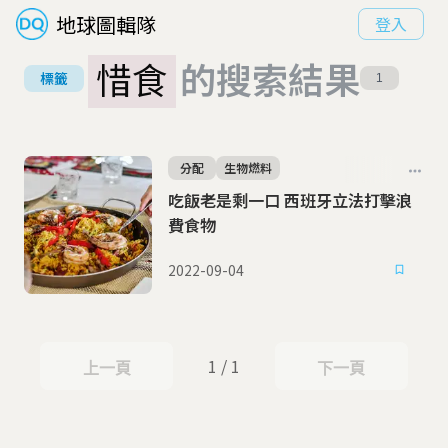
地球圖輯隊
登入
惜食
的搜索結果
標籤
1
分配
生物燃料
吃飯老是剩一口 西班牙立法打擊浪
費食物
2022-09-04
1 / 1
上一頁
下一頁
上一頁
下一頁