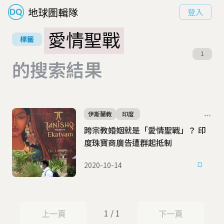
地球圖輯隊
登入
愛情聖戰
標籤
1
的搜索結果
伊斯蘭教
印度
跨宗教婚姻就是「愛情聖戰」？ 印
度珠寶商廣告遭群起抵制
2020-10-14
1 / 1
上一頁
下一頁
上一頁
下一頁