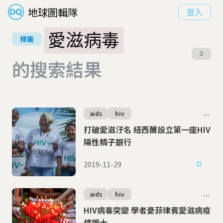
地球圖輯隊
登入
愛滋病毒
標籤
3
的搜索結果
aids
hiv
打破愛滋汙名 紐西蘭設立第一座HIV
陽性精子銀行
2019-11-29
aids
hiv
HIV病毒突變 學者憂菲律賓愛滋病疫
情擴大