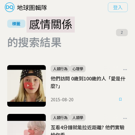
地球圖輯隊
登入
感情關係
標籤
2
的搜索結果
人類行為
心理學
他們訪問 0歲到100歲的人「愛是什
麼?」
2015-08-20
人類行為
人類學
互看4分鐘就能拉近距離? 他們實驗
給你看