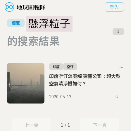
地球圖輯隊
登入
懸浮粒子
標籤
1
的搜索結果
印度
空汙
印度空汙怎麼解 建築公司：超大型
空氣清淨機如何？
2020-05-13
1 / 1
上一頁
下一頁
上一頁
下一頁