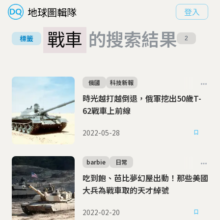
地球圖輯隊
登入
戰車
的搜索結果
標籤
2
俄國
科技新報
時光越打越倒退，俄軍挖出50歲T-
62戰車上前線
2022-05-28
barbie
日常
吃到飽、芭比夢幻屋出動！那些美國
大兵為戰車取的天才綽號
2022-02-20