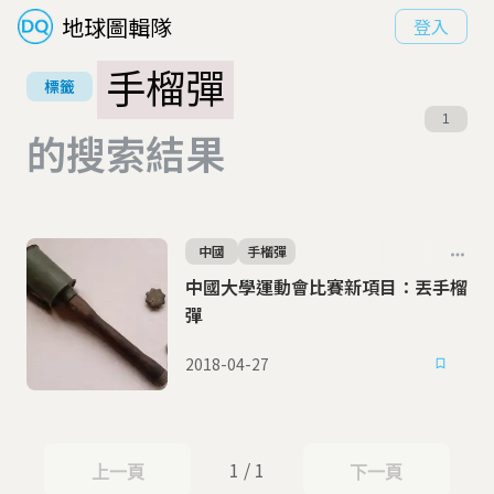
地球圖輯隊
登入
手榴彈
標籤
1
的搜索結果
中國
手榴彈
中國大學運動會比賽新項目：丟手榴
彈
2018-04-27
1 / 1
上一頁
下一頁
上一頁
下一頁