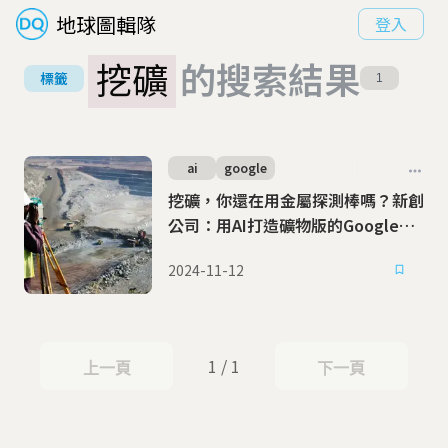
地球圖輯隊
登入
挖礦
的搜索結果
標籤
1
ai
google
挖礦，你還在用金屬探測棒嗎？新創
公司：用AI打造礦物版的Google地
圖
2024-11-12
1 / 1
上一頁
下一頁
上一頁
下一頁