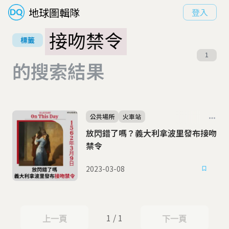
地球圖輯隊
登入
接吻禁令
標籤
1
的搜索結果
公共場所
火車站
放閃錯了嗎？義大利拿波里發布接吻
禁令
2023-03-08
1 / 1
上一頁
下一頁
上一頁
下一頁