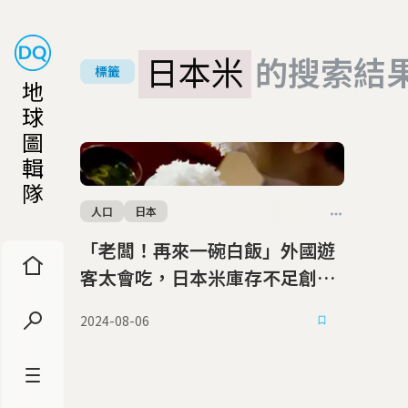
日本米
的搜索結
標籤
地
球
圖
輯
隊
人口
日本
「老闆！再來一碗白飯」外國遊
客太會吃，日本米庫存不足創新
低
2024-08-06