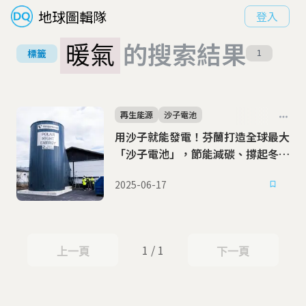
地球圖輯隊
登入
暖氣
的搜索結果
標籤
1
再生能源
沙子電池
用沙子就能發電！芬蘭打造全球最大
「沙子電池」，節能減碳、撐起冬季
暖氣需求
2025-06-17
1 / 1
上一頁
下一頁
上一頁
下一頁